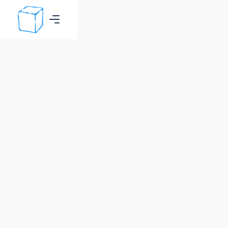
Kontaktieren Sie uns
Haben Sie Fragen zu unseren Touren oder benötigen Sie
Unterstützung bei etwas, das mit Ihrer Reise zu tun hat?
Schicken Sie uns gerne eine Nachricht über das
Kontaktformular oder verwenden Sie die unten angegebenen
Kontaktmöglichkeiten.
+47 784 57 000
booking@icecubeofaurora.no