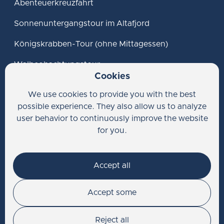
Abenteuerkreuzfahrt
Sonnenuntergangstour im Altafjord
Königskrabben-Tour (ohne Mittagessen)
Walbeobachtungstour
Cookies
Private Touren
We use cookies to provide you with the best
possible experience. They also allow us to analyze
Hilfe
user behavior to continuously improve the website
for you.
FAQ
Kontakt
Accept all
Accept some
© Icecube of Aurora
Website erstellt von Horn Media
Reject all