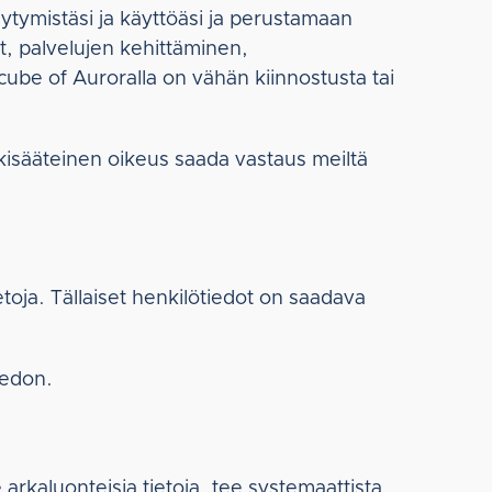
ytymistäsi ja käyttöäsi ja perustamaan
t, palvelujen kehittäminen,
cube of Auroralla on vähän kiinnostusta tai
akisääteinen oikeus saada vastaus meiltä
ietoja. Tällaiset henkilötiedot on saadava
iedon.
e arkaluonteisia tietoja, tee systemaattista