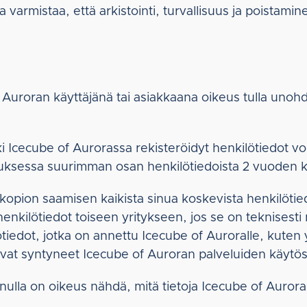
 varmistaa, että arkistointi, turvallisuus ja poistami
Auroran käyttäjänä tai asiakkaana oikeus tulla unohdet
ki Icecube of Aurorassa rekisteröidyt henkilötiedot vo
auksessa suurimman osan henkilötiedoista 2 vuoden 
n kopion saamisen kaikista sinua koskevista henkilöti
enkilötiedot toiseen yritykseen, jos se on teknisesti 
ilötiedot, jotka on annettu Icecube of Auroralle, kut
 ovat syntyneet Icecube of Auroran palveluiden käytös
nulla on oikeus nähdä, mitä tietoja Icecube of Aurora