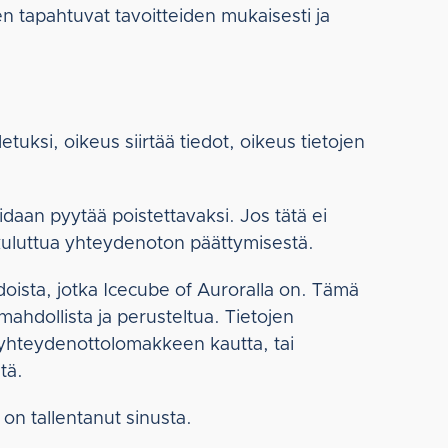
nen tapahtuvat tavoitteiden mukaisesti ja
uksi, oikeus siirtää tiedot, oikeus tietojen
idaan pyytää poistettavaksi. Jos tätä ei
kuluttua yhteydenoton päättymisestä.
edoista, jotka Icecube of Auroralla on. Tämä
mahdollista ja perusteltua. Tietojen
en yhteydenottolomakkeen kautta, tai
tä.
 on tallentanut sinusta.