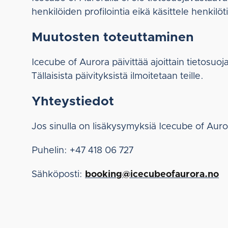
henkilöiden profilointia eikä käsittele henkilö
Muutosten toteuttaminen
Icecube of Aurora päivittää ajoittain tietosu
Tällaisista päivityksistä ilmoitetaan teille.
Yhteystiedot
Jos sinulla on lisäkysymyksiä Icecube of Auror
Puhelin: +47 418 06 727
Sähköposti:
booking@icecubeofaurora.no