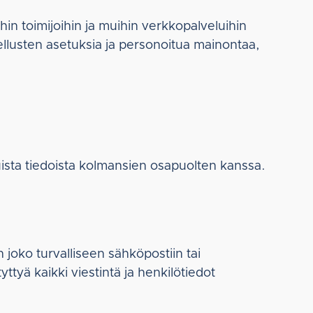
in toimijoihin ja muihin verkkopalveluihin
vellusten asetuksia ja personoitua mainontaa,
uista tiedoista kolmansien osapuolten kanssa.
 joko turvalliseen sähköpostiin tai
tyä kaikki viestintä ja henkilötiedot