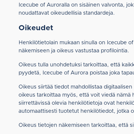
Icecube of Auroralla on sisäinen valvonta, joka
noudattavat oikeudellisia standardeja.
Oikeudet
Henkilötietolain mukaan sinulla on Icecube of 
näkemiseen ja oikeus vastustaa profilointia.
Oikeus tulla unohdetuksi tarkoittaa, että kaik
pyydetä, Icecube of Aurora poistaa joka tap
Oikeus siirtää tiedot mahdollistaa digitaalise
oikeus tarkoittaa myös, että voit viedä nämä h
siirrettävissä olevia henkilötietoja ovat henk
automaattisesti tuotetut henkilötiedot, jotka
Oikeus tietojen näkemiseen tarkoittaa, että si