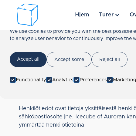
Cookies
Hjem
Turer
Ov
We use cookies to provide you with the best possible e
to analyze user behavior to continuously improve the w
Tietosuojaseloste Icecub
Accept all
Accept some
Reject all
Tämä tietosuojaseloste kuvaa, mitä henkilötiet
Icecube of Aurora noudattaa Norjan henkilötiet
Functionality
Analytics
Preferences
Marketin
Mitä ovat henkilötiedot
Henkilötiedot ovat tietoja yksittäisestä henkil
sähköpostiosoite jne. Icecube of Auroran k
ymmärtää henkilötietoina.