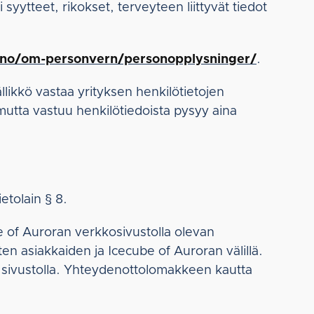
syytteet, rikokset, terveyteen liittyvät tiedot
t.no/om-personvern/personopplysninger/
.
likkö vastaa yrityksen henkilötietojen
 mutta vastuu henkilötiedoista pysyy aina
etolain § 8.
be of Auroran verkkosivustolla olevan
 asiakkaiden ja Icecube of Auroran välillä.
na sivustolla. Yhteydenottolomakkeen kautta