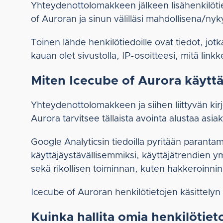
Yhteydenottolomakkeen jälkeen lisähenkilötie
of Auroran ja sinun välilläsi mahdollisena/ny
Toinen lähde henkilötiedoille ovat tiedot, jot
kauan olet sivustolla, IP-osoitteesi, mitä link
Miten Icecube of Aurora käyttä
Yhteydenottolomakkeen ja siihen liittyvän kir
Aurora tarvitsee tällaista avointa alustaa asi
Google Analyticsin tiedoilla pyritään parant
käyttäjäystävällisemmiksi, käyttäjätrendien 
sekä rikollisen toiminnan, kuten hakkeroinnin
Icecube of Auroran henkilötietojen käsittelyn 
Kuinka hallita omia henkilötiet