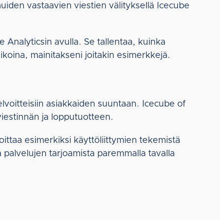
iden vastaavien viestien välityksellä Icecube
 Analyticsin avulla. Se tallentaa, kuinka
aikoina, mainitakseni joitakin esimerkkejä.
lvoitteisiin asiakkaiden suuntaan. Icecube of
viestinnän ja lopputuotteen.
ttaa esimerkiksi käyttöliittymien tekemistä
 palvelujen tarjoamista paremmalla tavalla