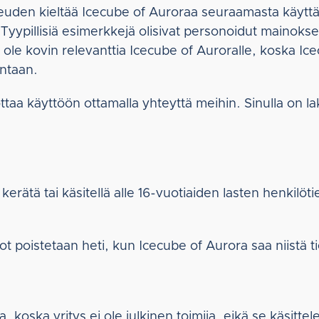
ikeuden kieltää Icecube of Auroraa seuraamasta käyttä
yypillisiä esimerkkejä olisivat personoidut mainokse
le kovin relevanttia Icecube of Auroralle, koska Ice
antaan.
taa käyttöön ottamalla yhteyttä meihin. Sinulla on l
 kerätä tai käsitellä alle 16-vuotiaiden lasten henkilöt
dot poistetaan heti, kun Icecube of Aurora saa niistä t
 koska yritys ei ole julkinen toimija, eikä se käsittel