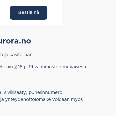
Bestill nå
urora.no
oja käsitellään.
tolain § 18 ja 19 vaatimusten mukaisesti.
a, siviilisääty, puhelinnumero,
y ja yhteydenottolomake voidaan myös