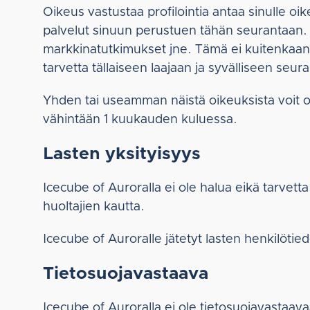
Oikeus vastustaa profilointia antaa sinulle o
palvelut sinuun perustuen tähän seurantaan. T
markkinatutkimukset jne. Tämä ei kuitenkaan o
tarvetta tällaiseen laajaan ja syvälliseen seur
Yhden tai useamman näistä oikeuksista voit ot
vähintään 1 kuukauden kuluessa.
Lasten yksityisyys
Icecube of Auroralla ei ole halua eikä tarvetta
huoltajien kautta.
Icecube of Auroralle jätetyt lasten henkilötie
Tietosuojavastaava
Icecube of Auroralla ei ole tietosuojavastaavaa,