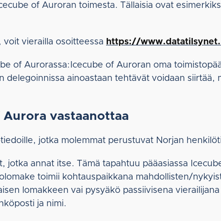
cecube of Auroran toimesta. Tällaisia ovat esimerkiksi 
, voit vierailla osoitteessa
https://www.datatilsyne
cube of Aurorassa:Icecube of Auroran oma toimistopääl
en delegoinnissa ainoastaan tehtävät voidaan siirtää,
f Aurora vastaanottaa
tiedoille, jotka molemmat perustuvat Norjan henkilöti
dot, jotka annat itse. Tämä tapahtuu pääasiassa Icecu
omake toimii kohtauspaikkana mahdollisten/nykyisten
laisen lomakkeen vai pysyäkö passiivisena vierailija
köposti ja nimi.