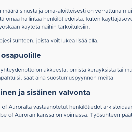
määrä sinusta ja oma-aloitteisesti on verrattuna muih
ttä omaa hallintaa henkilötiedoista, kuten käyttäjäso
myöskään käytetä näihin tarkoituksiin.
jesi suhteen, joista voit lukea lisää alla.
 osapuolille
ja yhteydenottolomakkeesta, omista keräyksistä tai m
 tapahtuisi, saat aina suostumuspyynnön meiltä.
minen ja sisäinen valvonta
e of Auroralta vastaanotetut henkilötiedot arkistoidaan
ube of Auroran kanssa on voimassa. Työsuhteen päätyt