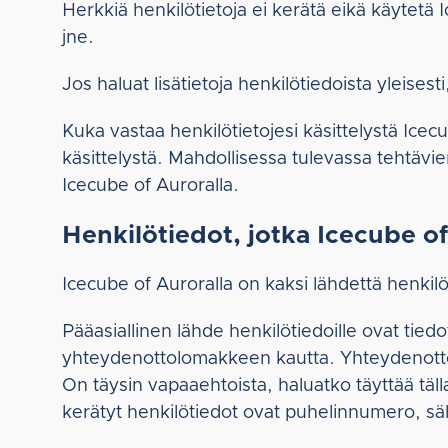
Herkkiä henkilötietoja ei kerätä eikä käytetä I
jne.
Jos haluat lisätietoja henkilötiedoista yleisesti
Kuka vastaa henkilötietojesi käsittelystä Ice
käsittelystä. Mahdollisessa tulevassa tehtävi
Icecube of Auroralla.
Henkilötiedot, jotka Icecube o
Icecube of Auroralla on kaksi lähdettä henkilö
Pääasiallinen lähde henkilötiedoille ovat tie
yhteydenottolomakkeen kautta. Yhteydenottol
On täysin vapaaehtoista, haluatko täyttää täl
kerätyt henkilötiedot ovat puhelinnumero, säh