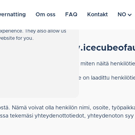
ernatting
Om oss
FAQ
Kontakt
NO
xperience. They also allow us
ebsite for you.
e of Aurora ja www.icecubeofa
oja Icecube of Aurora kerää ja miten näitä henkilötiet
olakia. Tämä tietosuojaseloste on laadittu henkilötie
g
östä. Nämä voivat olla henkilön nimi, osoite, työpaikk
anssa tekemäsi yhteydenottotiedot, yhteydenoton sy