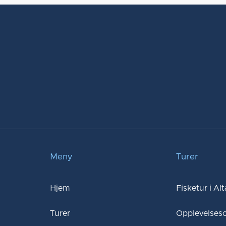
Meny
Turer
Hjem
Fisketur i Al
Turer
Opplevelsesc