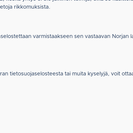
tietoja rikkomuksista.
ojaselostettaan varmistaakseen sen vastaavan Norjan l
an tietosuojaselosteesta tai muita kyselyjä, voit otta