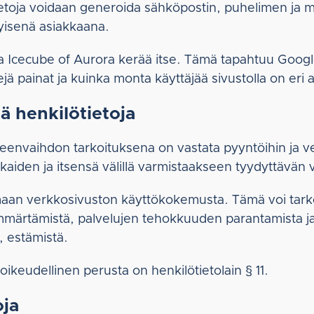
toja voidaan generoida sähköpostin, puhelimen ja mu
kyisenä asiakkaana.
ka Icecube of Aurora kerää itse. Tämä tapahtuu Google
kejä painat ja kuinka monta käyttäjää sivustolla on eri 
ä henkilötietoja
jeenvaihdon tarkoituksena on vastata pyyntöihin ja ve
akkaiden ja itsensä välillä varmistaakseen tyydyttävän 
amaan verkkosivuston käyttökokemusta. Tämä voi tarkoi
ymmärtämistä, palvelujen tehokkuuden parantamista ja
, estämistä.
oikeudellinen perusta on henkilötietolain § 11.
oja